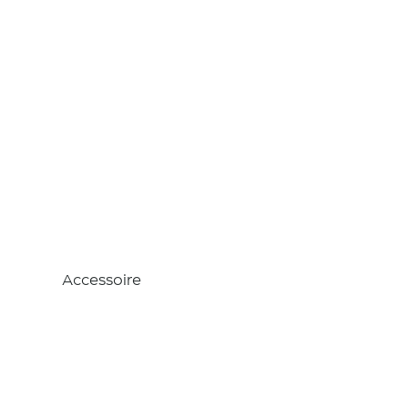
Cisaille
béton
Accessoire
Descriptio