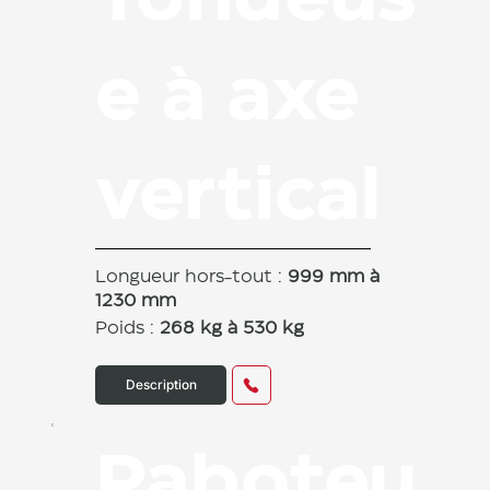
e à axe
vertical
Longueur hors-tout :
999 mm à
1230 mm
Poids :
268 kg à 530 kg
Description
Raboteu