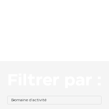
Matérie
ls
Filtrer par :