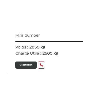
C30R-3 /
TV
Mini-dumper
Poids :
2650 kg
Charge Utile :
2500 kg
Description
C50R-5A