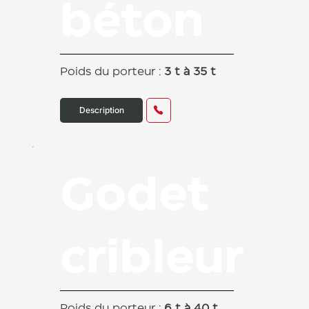
béton
Poids du porteur :
3 t à 35 t
Description
Godet
cribleur
Poids du porteur :
6 t à 40 t