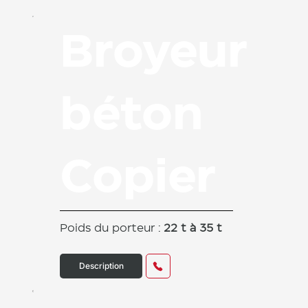
Broyeur
béton
Copier
Poids du porteur :
22 t à 35 t
Description