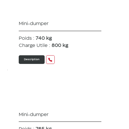
A
Mini-dumper
Poids :
740 kg
Charge Utile :
800 kg
Description
C08 Hi Tip
Mini-dumper