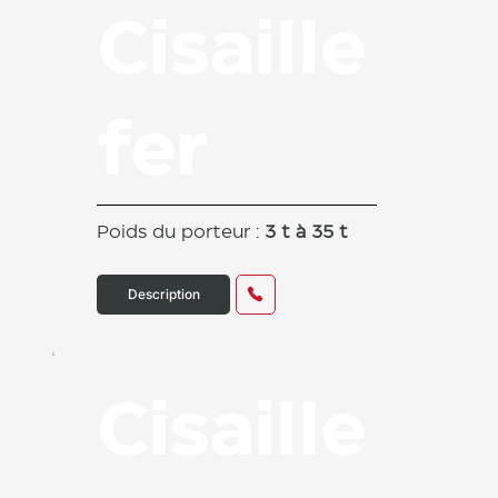
Cisaille
fer
Poids du porteur :
3 t à 35 t
Description
Cisaille