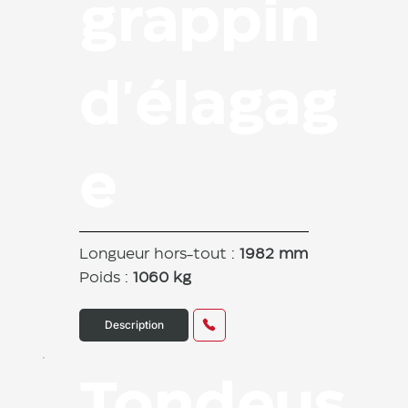
grappin
d'élagag
e
Longueur hors-tout :
1982 mm
Poids :
1060 kg
Description
Tondeus