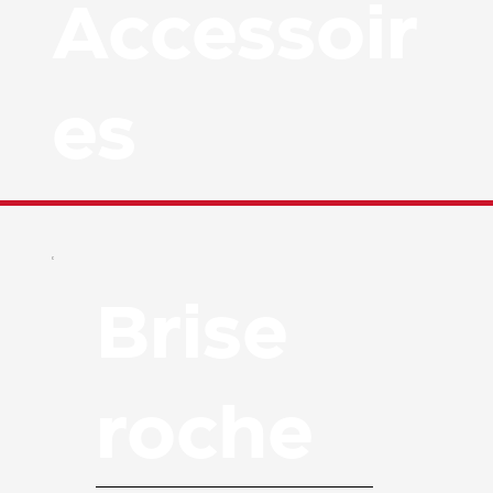
Accessoir
es
Brise
roche