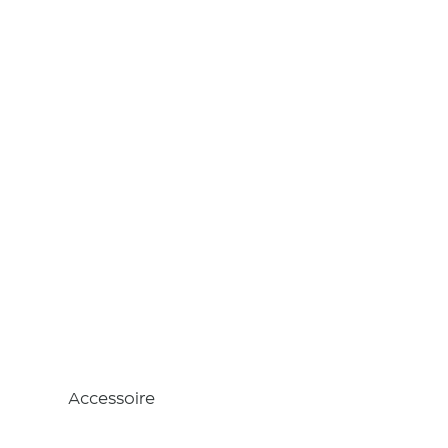
Godet
environn
ement
Accessoire