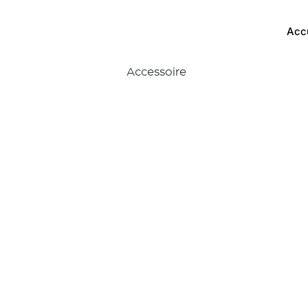
Acc
Accessoire
Lame r
tas
Descrip