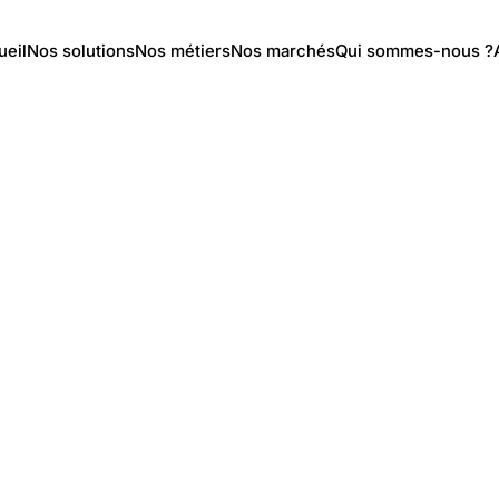
ueil
Nos solutions
Nos métiers
Nos marchés
Qui sommes-nous ?
emonte
tion