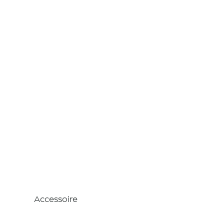
Nacelle
avec
treuil
Accessoire