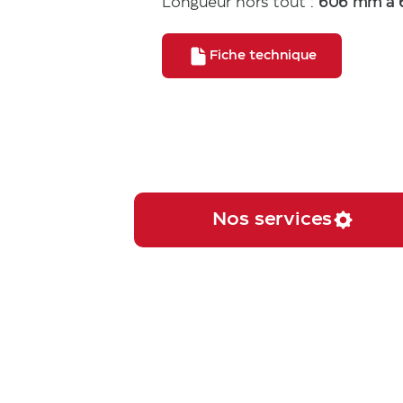
Longueur hors tout :
606 mm à
Fiche technique
Nos services