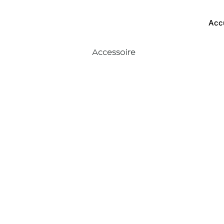
Acc
Accessoire
Potenc
crochet
Descrip