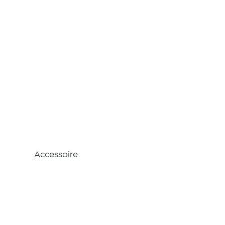
Raboteu
se
Accessoire
Descriptio