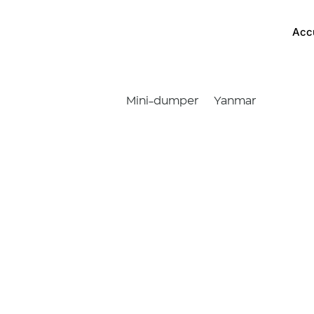
Acc
Mini-dumper
Yanmar
C30R-3
Accueil