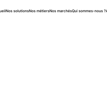
ueil
Nos solutions
Nos métiers
Nos marchés
Qui sommes-nous ?
 / TV
/
Matériels
/