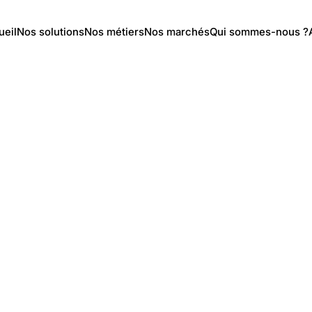
ueil
Nos solutions
Nos métiers
Nos marchés
Qui sommes-nous ?
NXT2
/
Matériels
/