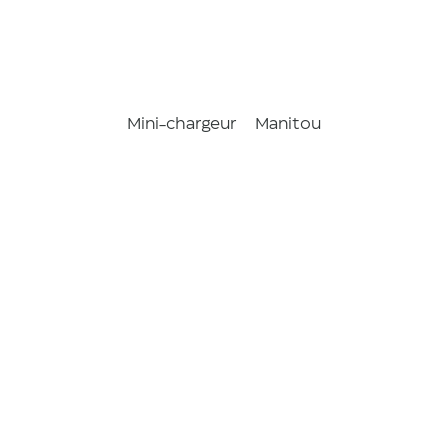
Mini-chargeur
Manitou
850R
riels
/
Mini-c