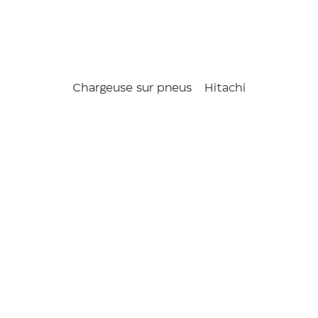
Chargeuse sur pneus
Hitachi
ZW180-7
/
Chargeuse s