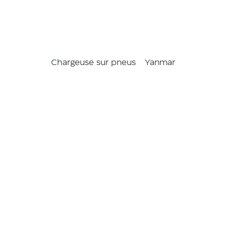
Chargeuse sur pneus
Yanmar
V120
ls
/
Chargeuse