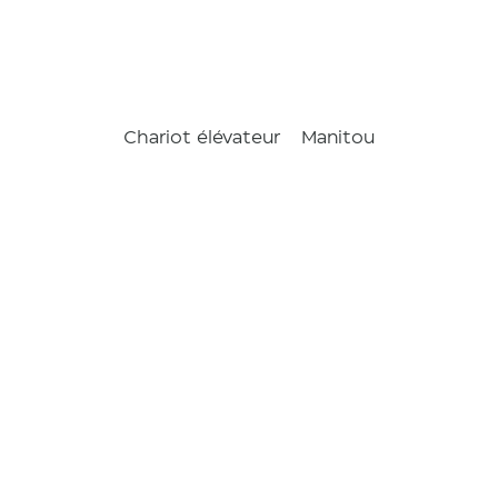
Chariot élévateur
Manitou
MI 70 D
ls
/
Chariot é