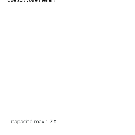
Caractérist
iques
Capacité max :
7 t