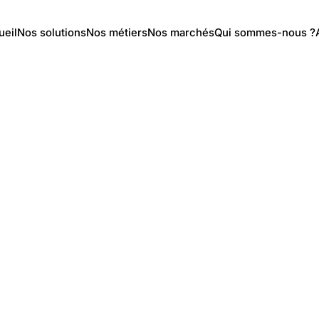
ueil
Nos solutions
Nos métiers
Nos marchés
Qui sommes-nous ?
diesel 4t
/
Matériels
/