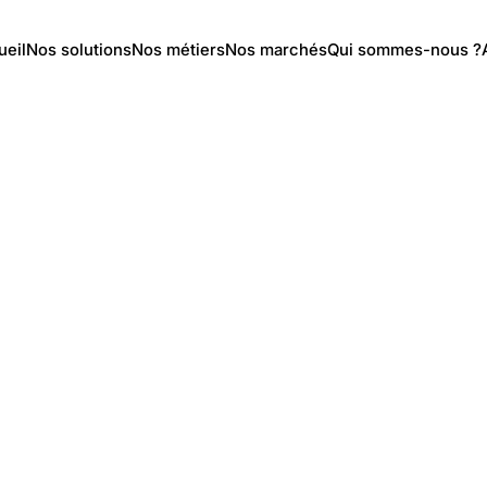
ueil
Nos solutions
Nos métiers
Nos marchés
Qui sommes-nous ?
/
Matériels
/