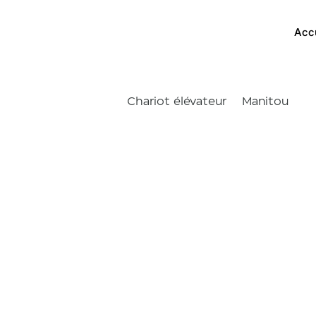
Acc
Chariot élévateur
Manitou
ME 318
Accueil