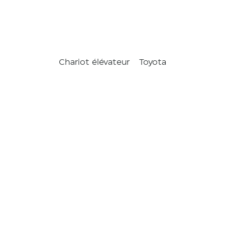
Chariot élévateur
Toyota
Traigo 80
2.5t