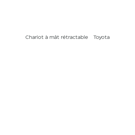
Chariot à mât rétractable
Toyota
BT Reflex
1,2t Basic