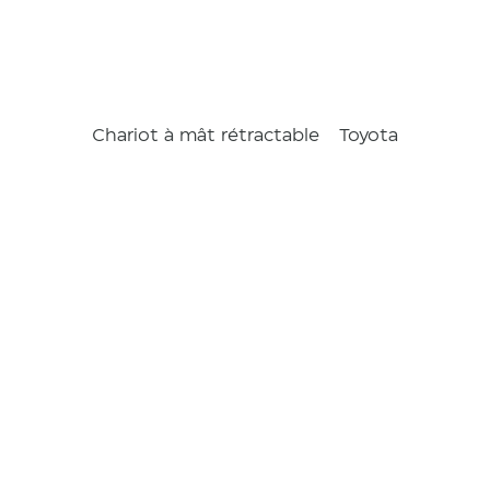
Chariot à mât rétractable
Toyota
BT Reflex
RRE160B