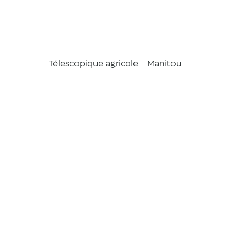
Télescopique agricole
Manitou
MLT 630-
115 V