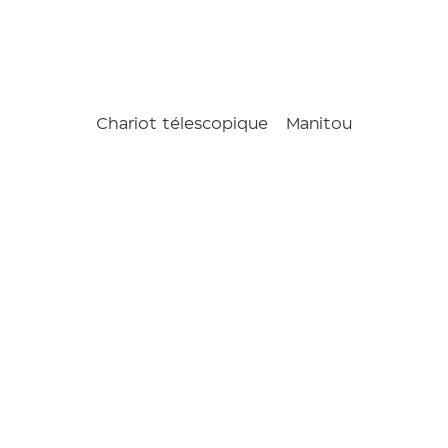
Chariot télescopique
Manitou
MRT 3570
Vision +