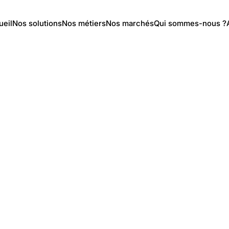
ueil
Nos solutions
Nos métiers
Nos marchés
Qui sommes-nous ?
CH-7
/
Matériels
/