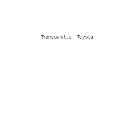
Transpalette
Toyota
BT Levio
1,3t