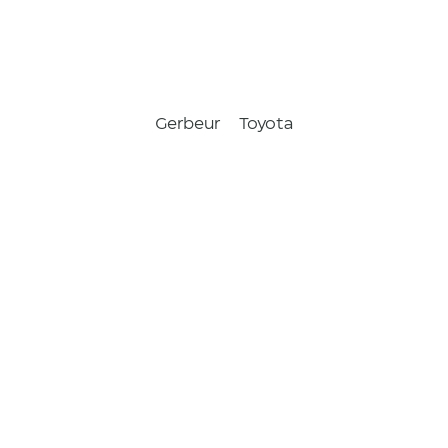
Gerbeur
Toyota
BT Staxio
1,4t