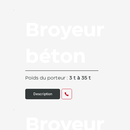
Broyeur
béton
Poids du porteur :
3 t à 35 t
Description
Broyeur