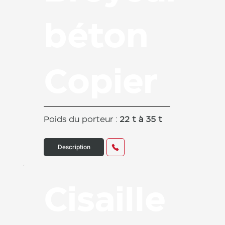
béton
Copier
Poids du porteur :
22 t à 35 t
Description
Cisaille