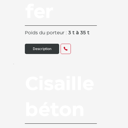
fer
Poids du porteur :
3 t à 35 t
Description
Cisaille
béton