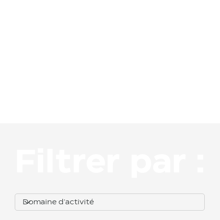
Matérie
ls
Filtrer par :