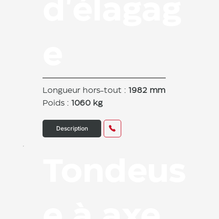
d'élagag
e
Longueur hors-tout :
1982 mm
Poids :
1060 kg
Description
Tondeus
e à axe