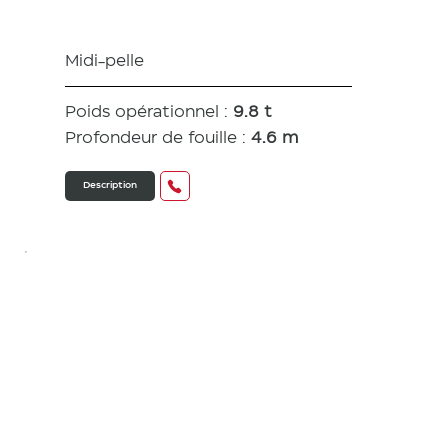
SV100-7
Midi-pelle
Poids opérationnel :
9.8 t
Profondeur de fouille :
4.6 m
Description
SV100-7
2PB