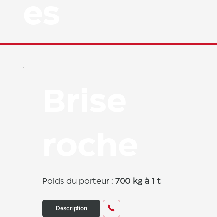
es
Brise
roche
Poids du porteur :
700 kg à 1 t
Description